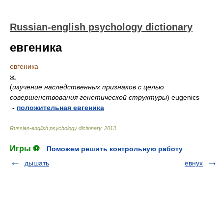
Russian-english psychology dictionary
евгеника
евгеника
ж.
(
изучение наследственных признаков с целью
совершенствования генетической структуры
)
eugenics
-
положительная евгеника
Russian-english psychology dictionary
.
2013
.
Игры ⚽
Поможем решить контрольную работу
дышать
евнух