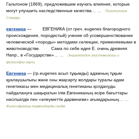
Гальтоном (1869), предложившим изучать влияния, которые
могут улучшить наследственные качества… …
Политология.
Словарь.
евгеника
— ЕВГЕНИКА (от греч. eugenes благородного
происхождения, породистый) учение об усовершенствовании
человеческой «породы» методами селекции, применяемыми в
животноводстве. Сама по себе идея Е. очень древняя.
Напр., в «Государстве»… …
Энциклопедия эпистемологии и
философии науки
Евгеника
— (гр.eugenes асыл тұқымды) адамның тұқым
қуалаушылығы және оны жақсарту жолдары туралы адам
генетикасы мен медициналық генетиканы қолдануды
пайдалануға шақыратын ілім.Евгениканың әсіре бағыттары
нәсілшілдік пен «әлеуметтік дарвинизм» ағымдарының… …
Философиялық терминдердің сөздігі